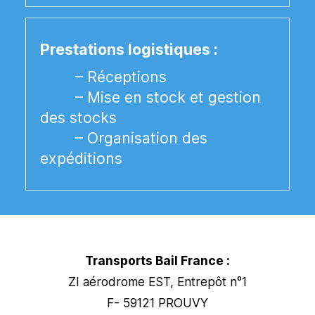
Prestations logistiques :
– Réceptions
– Mise en stock et gestion
des stocks
– Organisation des
expéditions
Transports Bail France :
ZI aérodrome EST, Entrepôt n°1
F- 59121 PROUVY