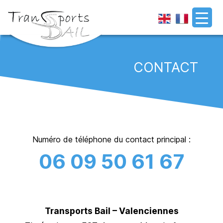
En
Fra
glis
nç
h
ais
Transports
Bail
CONTACT
Numéro de téléphone du contact principal :
06 09 50 61 67
Transports Bail – Valenciennes